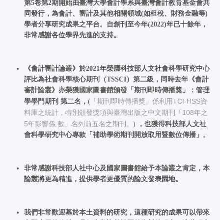
第
5
卷第
2
期開始由臺灣大學會計學系與臺灣會計教育基金會共
同發行
，
為會計、審計及其他相關領域
(
如租稅、財務金融等
)
學者分享研究成果之平台。自創刊至今年
(2022
)
年已十
餘
年，
非常感謝各位學界先進的支持。
《會計審計論叢》於
2021
年榮膺科技部人文社會科學研究中心
評比為社會科學核心期刊（
TSSCI
）第二級，同時去年《會計
審計論叢》亦榮獲國家圖書館頒發「期刊即時傳播獎」：管理
「期刊即時傳播獎」係利用TCI-HSS資
學學門期刊
第二名，
(
料庫之統計，特別頒發獎項與臺灣出版之中文期刊「108年之
5年影響係 數」名列前五名之期刊。
)
，也獲得科技部人文社
會科學研究中心專款「補助學術期刊開放取用暨數位傳播」。
非常感謝科技部人社中心
及
國家圖書館給予本
論叢
之肯定，本
論叢
將更為精進，提供學者更優質的論文發表園地。
我們非常歡迎基於本土資料的研究，這種研究的成果可以帶來