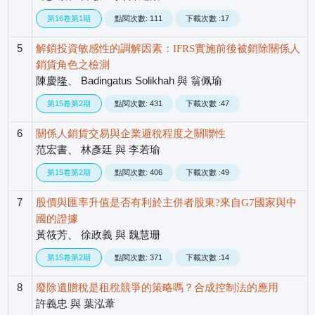
第16卷第1期
點閱次數: 111
下載次數 :17
5
解鎖投資敏感性的調解因素：IFRS實施前後被銷除關係人
銷貨角色之檢測
陳慶隆、 Badingatus Solikhah 與 翁佩瑜
第15卷第2期
點閱次數: 431
下載次數 :47
6
關係人銷貨交易與企業避稅程度之關聯性
范宏書、 林彥廷 與 李若瑜
第15卷第2期
點閱次數: 406
下載次數 :49
7
股價與匯率升值是否有利於主併者股東?來自G7國家與中
國的證據
黃筱芳、 徐政義 與 魏慧珊
第15卷第2期
點閱次數: 371
下載次數 :14
8
廢除遺贈稅是租稅競爭的策略嗎？合成控制法的應用
許義忠 與 葉泓葦