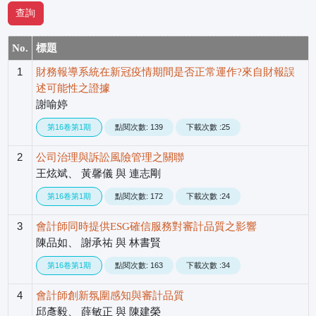
No.
標題
1
財務報導系統在新冠疫情期間是否正常運作?來自財報誤
述可能性之證據
謝喻婷
第16卷第1期
點閱次數: 139
下載次數 :25
2
公司治理與訴訟風險管理之關聯
王炫斌、 黃馨儀 與 連志剛
第16卷第1期
點閱次數: 172
下載次數 :24
3
會計師同時提供ESG確信服務對審計品質之影響
陳品如、 謝承祐 與 林書賢
第16卷第1期
點閱次數: 163
下載次數 :34
4
會計師創新氛圍感知與審計品質
邱彥毅、 薛敏正 與 陳建榮