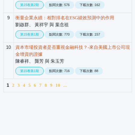
第15卷第2期
點閱次數: 576
下載次數 :162
9
衡量企業永續：相對排名在ESG績效預測中的作用
劉啟群、 黃祥宇 與 葉念祖
第15卷第1期
點閱次數: 770
下載次數 :157
10
資本市場投資者是否重視金融科技？-來自美國上市公司現
金增資的證據
陳睿祥、 龔芳 與 朱玉芳
第15卷第1期
點閱次數: 716
下載次數 :88
1
2
3
4
5
6
7
8
9
10
...